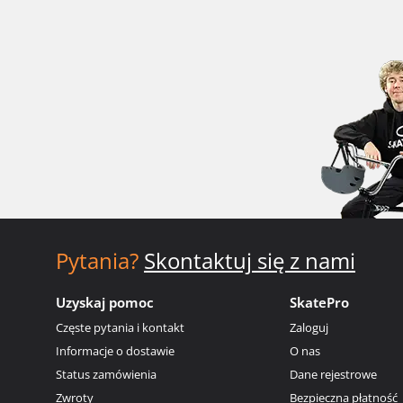
Pytania?
Skontaktuj się z nami
Uzyskaj pomoc
SkatePro
Częste pytania i kontakt
Zaloguj
Informacje o dostawie
O nas
Status zamówienia
Dane rejestrowe
Zwroty
Bezpieczna płatność