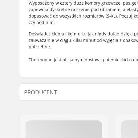
Wyposażony w cztery duże komory grzewcze, pas generu
zapewnia dyskretne noszenie pod ubraniem, a elasty
dopasować do wszystkich rozmiarów (S-XL). Poczuj kom
czy pod nim.
Doświadcz ciepła i komfortu jak nigdy dotąd dzię
zauważalnie w ciągu kilku minut od wyjęcia z opakow
potrzebne.
Thermopad jest oficjalnym dostawcą niemieckich rep
PRODUCENT
Imię:
Thermopad GmbH
Adres:
Rudolf-Diesel-Str. 11
Kod pocztowy:
D-72250
Miasto:
Freudenstadt