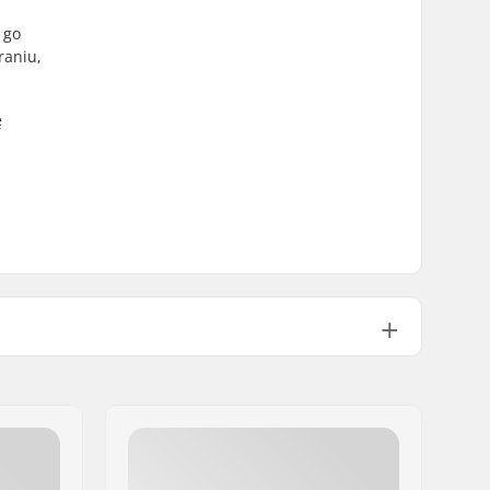
 go
raniu,
ę