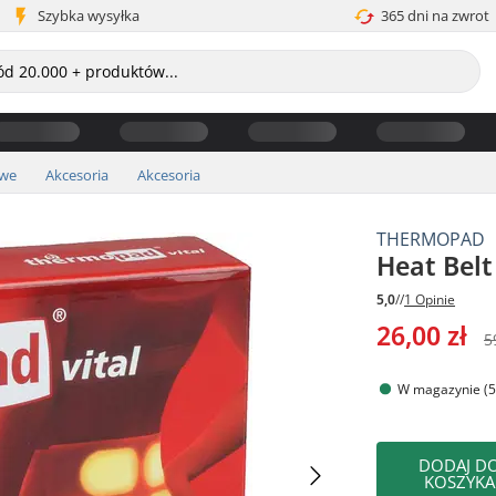
Szybka wysyłka
365 dni na zwrot
owe
Akcesoria
Akcesoria
THERMOPAD
Heat Belt
5,0
//
1 Opinie
26,00 zł
5
W magazynie (5
DODAJ D
KOSZYKA