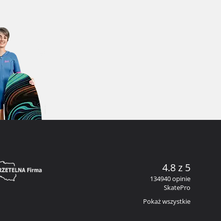
4.8 z 5
134940 opinie
SkatePro
Pokaż wszystkie