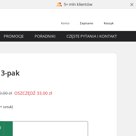
×
5+ mln klientów
Konto
Zapisano
Koszyk
PROMOCJE
PORADNIKI
CZĘSTE PYTANIA I KONTAKT
 3-pak
9,00 zł
OSZCZĘDŹ
33,00 zł
+ sztuk)
O