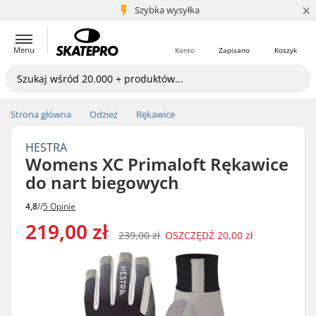
×
5+ mln klientów
Szybka wysyłka
Menu
Konto
Zapisano
Koszyk
Strona główna
Odzież
Rękawice
HESTRA
Womens XC Primaloft Rękawice
do nart biegowych
4,8
//
5 Opinie
219,00 zł
239,00 zł
OSZCZĘDŹ
20,00 zł