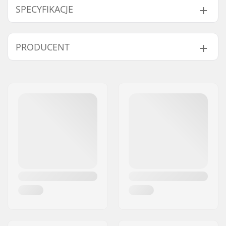
SPECYFIKACJE
Rodzaj:
5-palczaste
PRODUCENT
Liner:
Polyester
Dodatkowe Cechy:
Możliwość prania w
Imię:
HESTRA / Martin
pralce
Magnusson & Co AB
Zapięcie/Mankiet:
Velcro, Neoprenowy
Adres:
Äspåsvägen 5
mankiet
Kod pocztowy:
33571
Aktywność:
Narciarstwo Biegowe,
Miasto:
Hestra
Narciarstwo Rolkowe
Kraj:
Szwecja
Budowa materiału:
3 warstwy
Izolacja:
PrimaLoft
Płeć:
Damski