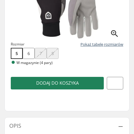
Rozmiar
Pokaż tabelę rozmiarów
5
6
7
8
W magazynie (4 pary)
DODAJ DO KOSZYKA
OPIS