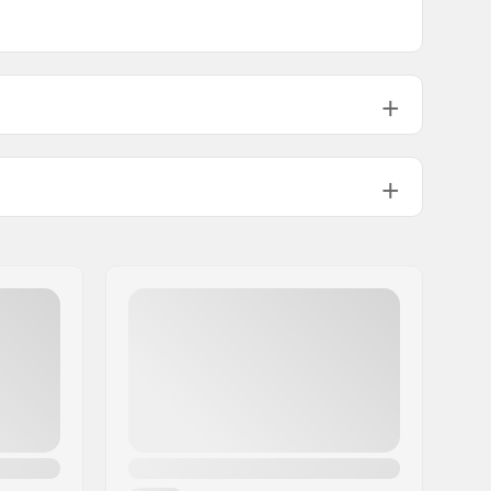
Gore-tex
3 warstwy
Damski