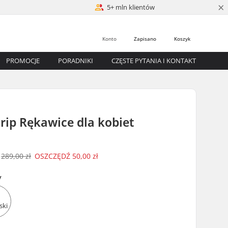
×
5+ mln klientów
Konto
Zapisano
Koszyk
PROMOCJE
PORADNIKI
CZĘSTE PYTANIA I KONTAKT
rip Rękawice dla kobiet
289,00 zł
OSZCZĘDŹ
50,00 zł
y