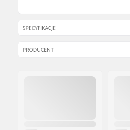
SPECYFIKACJE
Rodzaj:
5-palczas
PRODUCENT
Dodatkowe Cechy:
Możliwość
Zapięcie/Mankiet:
Velcro, N
Imię:
HESTRA / Martin M
Aktywność:
Narciarst
Adres:
Äspåsvägen 5
Rolkowe
Kod pocztowy:
33571
Miasto:
Hestra
Kraj:
Szwecja