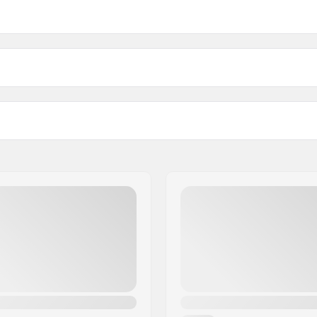
te
Membrana:
 prania w pralce
Budowa materiału:
eoprenowy mankiet
Płeć:
agnusson & Co AB
wo Biegowe, Narciarstwo