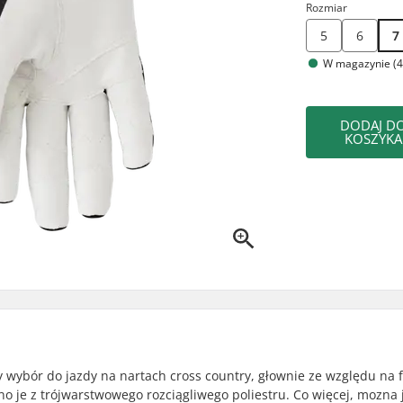
Rozmiar
5
6
7
W magazynie (4
DODAJ D
KOSZYKA
y wybór do jazdy na nartach cross country, głownie ze względu na f
 je z trójwarstwowego rozciągliwego poliestru. Co więcej, mozna j