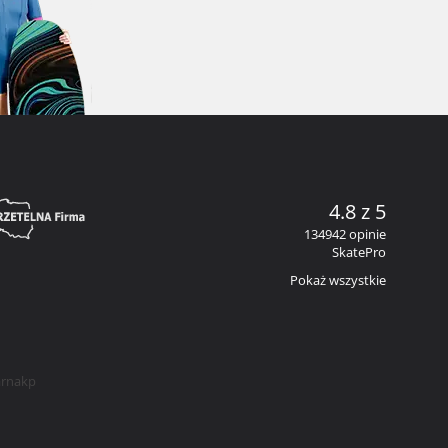
4.8 z 5
134942 opinie
SkatePro
Pokaż wszystkie