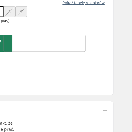
Pokaż tabelę rozmiarów
8
9
 pary)
O
akt, że
e prać.