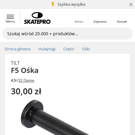
×
5+ mln klientów
Szybka wysyłka
Menu
Konto
Zapisano
Koszyk
Strona główna
Hulajnogi
Części
Ośki
TILT
F5 Ośka
4,5
//
32 Opinie
30,00 zł