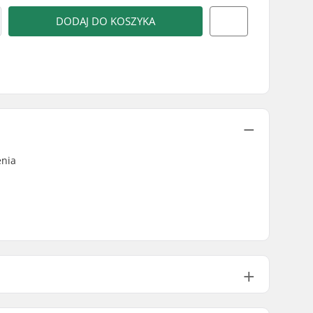
DODAJ DO KOSZYKA
enia
14.6cm (5.75")