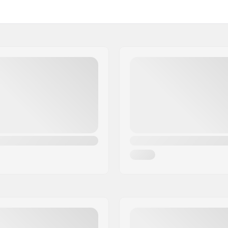
 podestu
6"
25")
6.25"
)
6.5"