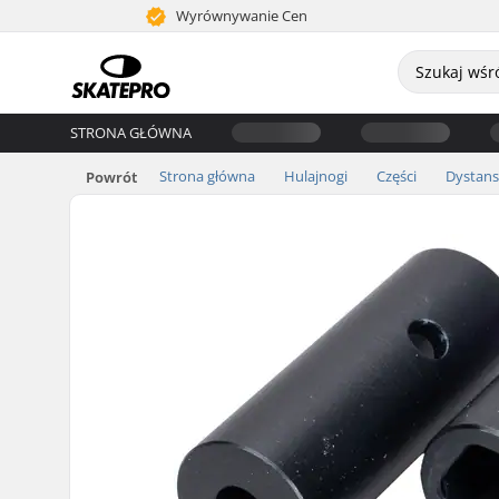
Wyrównywanie Cen
STRONA GŁÓWNA
Strona główna
Hulajnogi
Części
Dystans
Powrót