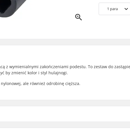
1
para
ącą z wymienialnymi zakończeniami podestu. To zestaw do zastąpi
 by zmienić kolor i styl hulajnogi.
 nylonowej, ale również odrobinę cięższa.
5.75"