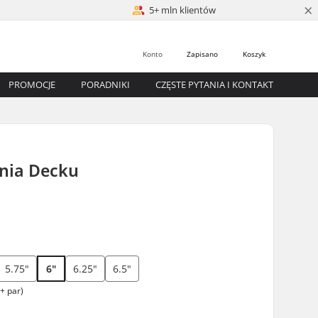
×
5+ mln klientów
Konto
Zapisano
Koszyk
PROMOCJE
PORADNIKI
CZĘSTE PYTANIA I KONTAKT
nia Decku
5.75"
6"
6.25"
6.5"
+ par)