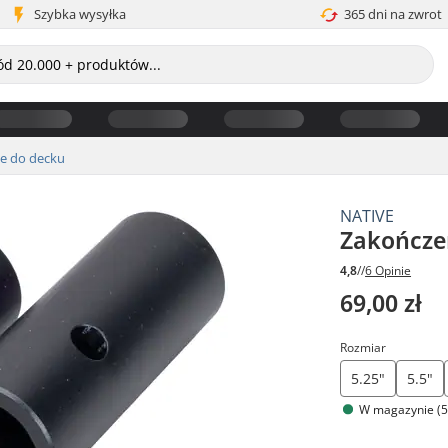
Szybka wysyłka
365 dni na zwrot
e do decku
NATIVE
Zakończe
4,8
//
6 Opinie
69,00 zł
Rozmiar
5.25"
5.5"
W magazynie (5