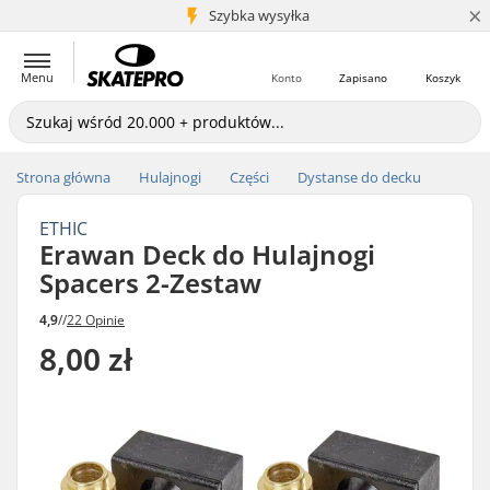
×
5+ mln klientów
Szybka wysyłka
Menu
Konto
Zapisano
Koszyk
Strona główna
Hulajnogi
Części
Dystanse do decku
ETHIC
Erawan Deck do Hulajnogi
Spacers 2-Zestaw
4,9
//
22 Opinie
8,00 zł