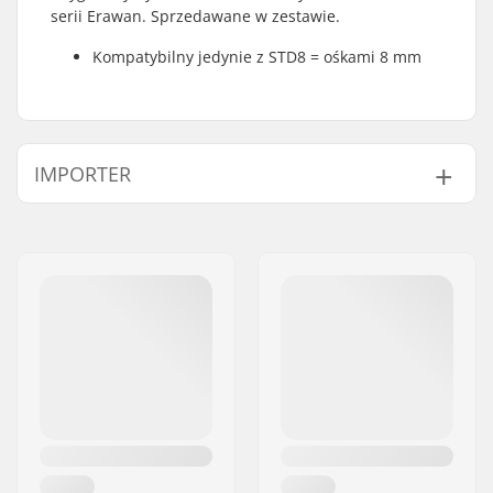
serii Erawan. Sprzedawane w zestawie.
Kompatybilny jedynie z STD8 = ośkami 8 mm
IMPORTER
Imię:
Centrano ApS
Adres:
Omega 6
Kod pocztowy:
8382
Miasto:
Hinnerup
Kraj:
Dania