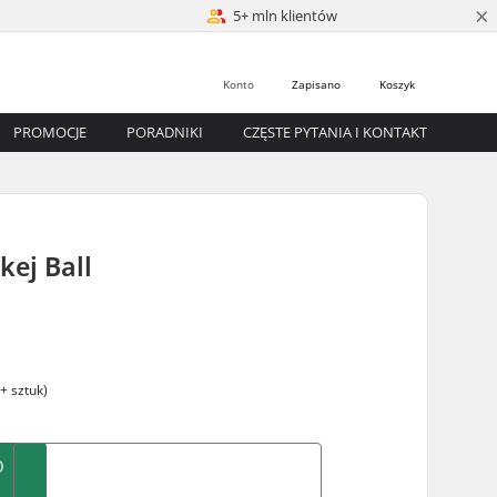
×
5+ mln klientów
Konto
Zapisano
Koszyk
PROMOCJE
PORADNIKI
CZĘSTE PYTANIA I KONTAKT
kej Ball
+ sztuk)
O