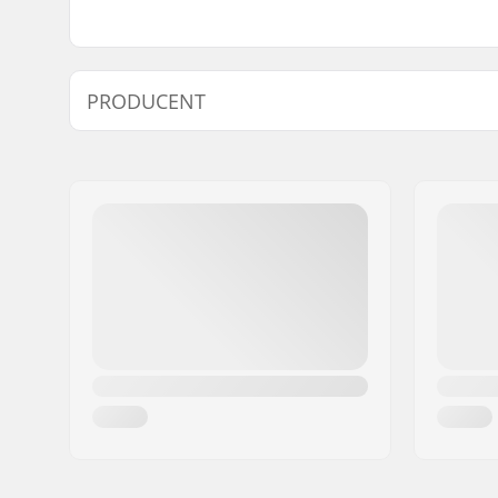
PRODUCENT
Imię:
TEMPISH s.r.o.
Adres:
Bratrí Wolfu 495/16
Kod pocztowy:
779 00
Miasto:
Olomouc
Kraj:
Czechy