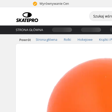
Wyrównywanie Cen
STRONA GŁÓWNA
Strona główna
Rolki
Hokejowe
Krążki i P
Powrót