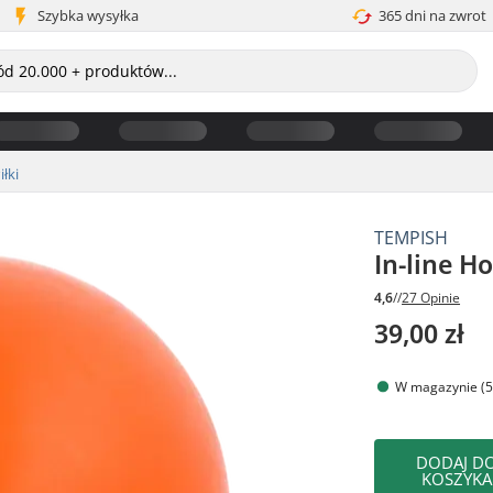
Szybka wysyłka
365 dni na zwrot
iłki
TEMPISH
In-line Ho
4,6
//
27 Opinie
39,00 zł
W magazynie (5
DODAJ D
KOSZYKA