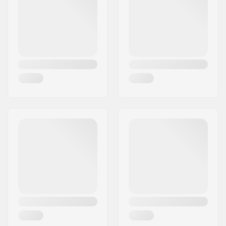
Miasto:
Copenhagen
Kraj:
Dania