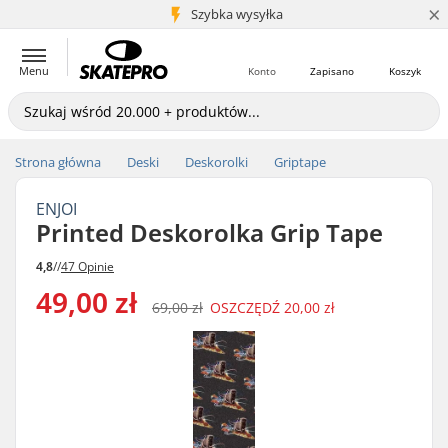
×
5+ mln klientów
Szybka wysyłka
Menu
Konto
Zapisano
Koszyk
Strona główna
Deski
Deskorolki
Griptape
ENJOI
Printed Deskorolka Grip Tape
4,8
//
47 Opinie
49,00 zł
69,00 zł
OSZCZĘDŹ
20,00 zł