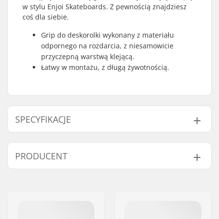
w stylu Enjoi Skateboards. Z pewnością znajdziesz
coś dla siebie.
Grip do deskorolki wykonany z materiału
odpornego na rozdarcia, z niesamowicie
przyczepną warstwą klejącą.
Łatwy w montażu, z długą żywotnością.
SPECYFIKACJE
Length:
83.8cm (33")
PRODUCENT
Width:
22.9cm (9")
Imię:
Emporium A/S
Adres:
Rolighedsvej 20, 1958
Frederiksberg C
Kod pocztowy:
1958