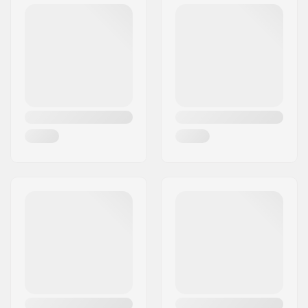
Adres:
Esbachgraben 1
Kod pocztowy:
95463
Miasto:
Bindlach
Kraj:
Niemcy