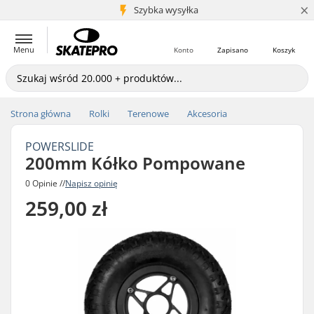
×
5+ mln klientów
Szybka wysyłka
Menu
Konto
Zapisano
Koszyk
Strona główna
Rolki
Terenowe
Akcesoria
POWERSLIDE
200mm Kółko Pompowane
0 Opinie //
Napisz opinię
259,00 zł