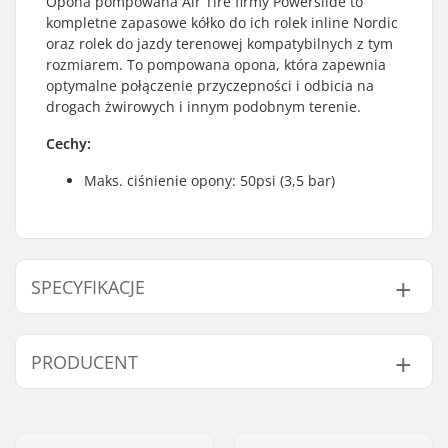
Opona pompowana Air Tire firmy Powerslide to
kompletne zapasowe kółko do ich rolek inline Nordic
oraz rolek do jazdy terenowej kompatybilnych z tym
rozmiarem. To pompowana opona, która zapewnia
optymalne połączenie przyczepności i odbicia na
drogach żwirowych i innym podobnym terenie.
Cechy:
Maks. ciśnienie opony: 50psi (3,5 bar)
SPECYFIKACJE
Średnica koła:
200mm
PRODUCENT
Szerokość koła:
50mm
Rodzaj kółka:
Pompowana opona
Imię:
Powerslide
Ciśnienie opony:
50psi
Sportartikelvertriebs GmbH