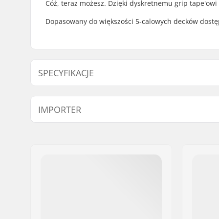
Cóż, teraz możesz. Dzięki dyskretnemu grip tape'owi 
Dopasowany do większości 5-calowych decków dostę
SPECYFIKACJE
Length:
55.9cm (2
IMPORTER
Width:
13cm (5.2"
Imię:
Centrano ApS
Adres:
Omega 6
Kod pocztowy:
8382
Miasto:
Hinnerup
Kraj:
Dania