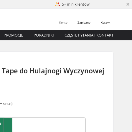
×
5+ mln klientów
Konto
Zapisano
Koszyk
PROMOCJE
PORADNIKI
CZĘSTE PYTANIA I KONTAKT
p Tape do Hulajnogi Wyczynowej
+ sztuk)
O