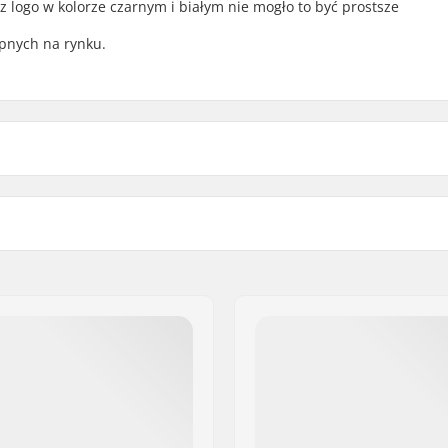
z logo w kolorze czarnym i białym nie mogło to być prostsze
pnych na rynku.
2")
Waga:
)