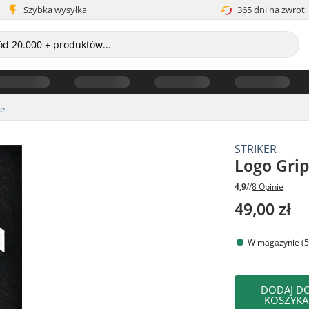
Szybka wysyłka
365 dni na zwrot
pe
STRIKER
Logo Gri
4,9
//
8 Opinie
49,00 zł
W magazynie (5
DODAJ D
KOSZYKA