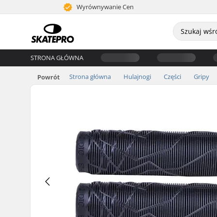
Wyrównywanie Cen
STRONA GŁÓWNA
Strona główna
Hulajnogi
Części
Gripy
Powrót