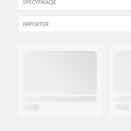
SPECYFIKACJE
Kompatybilne z:
Aluminium
IMPORTER
Długość gripu:
17cm
Materiał:
Guma
Imię:
Centrano ApS
Adres:
Omega 6
Kod pocztowy:
8382
Miasto:
Hinnerup
Kraj:
Dania