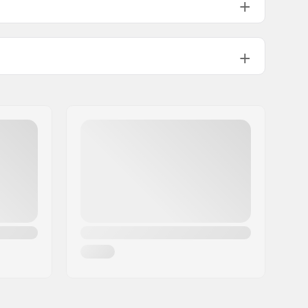
Włączony
Flangeless
Soft