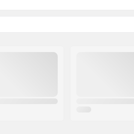
, Stal,
Titanium
Barendy:
Kołnierz:
Twardość: