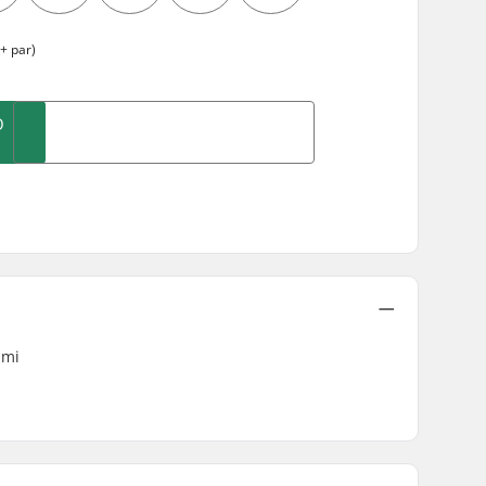
+ par)
O
ami