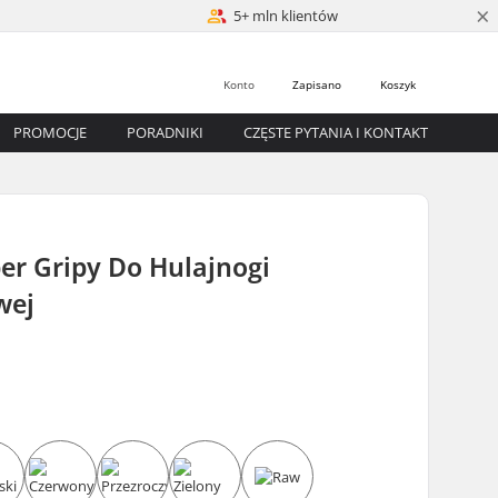
×
5+ mln klientów
Konto
Zapisano
Koszyk
PROMOCJE
PORADNIKI
CZĘSTE PYTANIA I KONTAKT
er Gripy Do Hulajnogi
wej