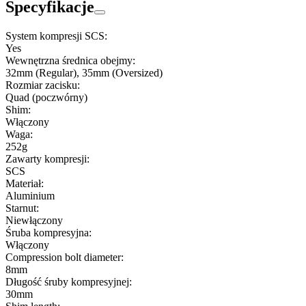
Specyfikacje
System kompresji SCS:
Yes
Wewnętrzna średnica obejmy:
32mm (Regular), 35mm (Oversized)
Rozmiar zacisku:
Quad (poczwórny)
Shim:
Włączony
Waga:
252g
Zawarty kompresji:
SCS
Materiał:
Aluminium
Starnut:
Niewłączony
Śruba kompresyjna:
Włączony
Compression bolt diameter:
8mm
Długość śruby kompresyjnej:
30mm