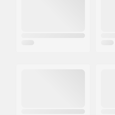
Miasto:
Hinnerup
Kraj:
Dania