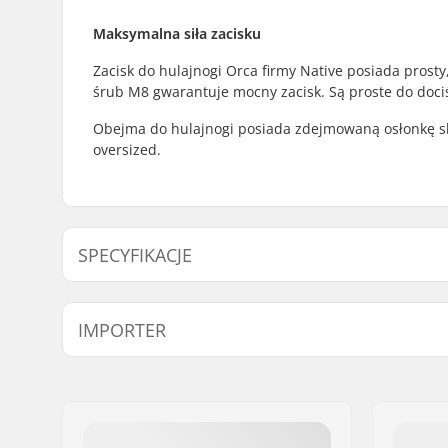
Maksymalna siła zacisku
Zacisk do hulajnogi Orca firmy Native posiada prost
śrub M8 gwarantuje mocny zacisk. Są proste do dociś
Obejma do hulajnogi posiada zdejmowaną osłonkę sh
oversized.
SPECYFIKACJE
Wewnętrzna średnica obejmy:
32mm (Reg
IMPORTER
Rozmiar zacisku:
Double (p
Shim:
Włączony
Imię:
Centrano ApS
Waga:
135g
Adres:
Omega 6
Kod pocztowy:
8382