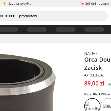
Szybka wysyłka
365 dni na zwrot
NATIVE
Orca Dou
Zacisk
4,7
//
23 Opinie
89,00 zł
1
Kolor:
Black/Silver