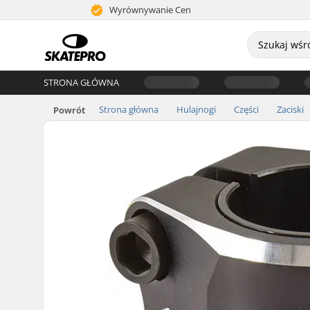
Wyrównywanie Cen
STRONA GŁÓWNA
Strona główna
Hulajnogi
Części
Zaciski
Powrót