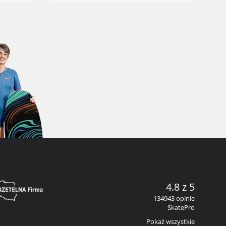
4.8 z 5
134943 opinie
SkatePro
Pokaż wszystkie