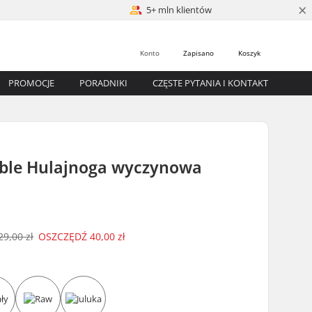
×
5+ mln klientów
Konto
Zapisano
Koszyk
PROMOCJE
PORADNIKI
CZĘSTE PYTANIA I KONTAKT
ble Hulajnoga wyczynowa
29,00 zł
OSZCZĘDŹ
40,00 zł