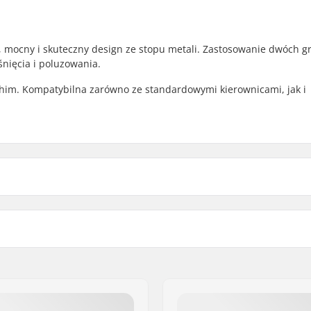
y, mocny i skuteczny design ze stopu metali. Zastosowanie dwóch 
nięcia i poluzowania.
im. Kompatybilna zarówno ze standardowymi kierownicami, jak i
ular), 35mm (Oversized)
Zawarty kompresji:
odwójny)
Materiał:
Shim length: