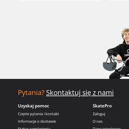
Pytania?
Skontaktuj się z nami
Uzyskaj pomoc
SkatePro
Częste pytania i kontakt
Zaloguj
Informacje o dostawie
O nas
Status zamówienia
Dane rejestrowe