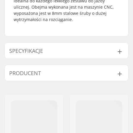
idealna do każdego lekkiego zestawu do jazdy
ulicznej. Obejma wykonana jest na maszynie CNC,
wyposażona jest w 8mm stalowe śruby o dużej
wytrzymałości na rozciąganie.
SPECYFIKACJE
Wewnętrzna średnica
35mm (Oversized)
PRODUCENT
obejmy:
Rozmiar zacisku:
Double (podwójny)
Imię:
Centrano
Shim:
Włączony
Adres:
Omega 6
Waga:
96g
Kod pocztowy:
8382
Zawarty kompresji:
Nie
Miasto:
Hinnerup
Materiał:
Aluminium
Kraj:
Dania
Starnut:
Niewłączony
Śruba kompresyjna:
Niewłączony