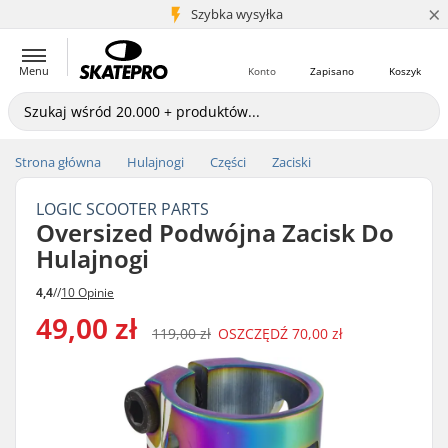
×
5+ mln klientów
Szybka wysyłka
Menu
Konto
Zapisano
Koszyk
Strona główna
Hulajnogi
Części
Zaciski
LOGIC SCOOTER PARTS
Oversized Podwójna Zacisk Do
Hulajnogi
4,4
//
10 Opinie
49,00 zł
119,00 zł
OSZCZĘDŹ
70,00 zł