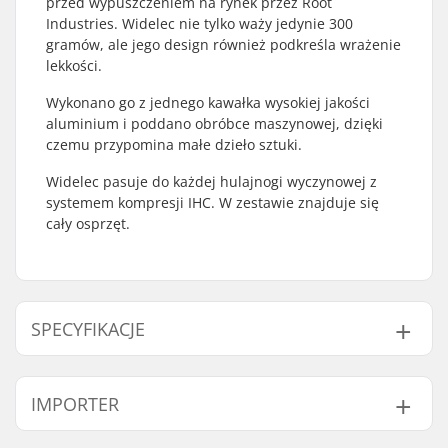
przed wypuszczeniem na rynek przez Root
Industries. Widelec nie tylko waży jedynie 300
gramów, ale jego design również podkreśla wrażenie
lekkości.
Wykonano go z jednego kawałka wysokiej jakości
aluminium i poddano obróbce maszynowej, dzięki
czemu przypomina małe dzieło sztuki.
Widelec pasuje do każdej hulajnogi wyczynowej z
systemem kompresji IHC. W zestawie znajduje się
cały osprzęt.
SPECYFIKACJE
Średnica koła:
100mm, 110mm,
IMPORTER
120mm
Kompatybilny z:
IHC