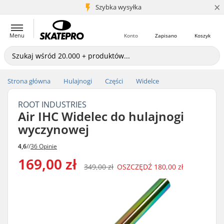
×
5+ mln klientów
Szybka wysyłka
Menu
Konto
Zapisano
Koszyk
Strona główna
Hulajnogi
Części
Widelce
ROOT INDUSTRIES
Air IHC Widelec do hulajnogi
wyczynowej
4,6
//
36 Opinie
169,00 zł
349,00 zł
OSZCZĘDŹ
180,00 zł