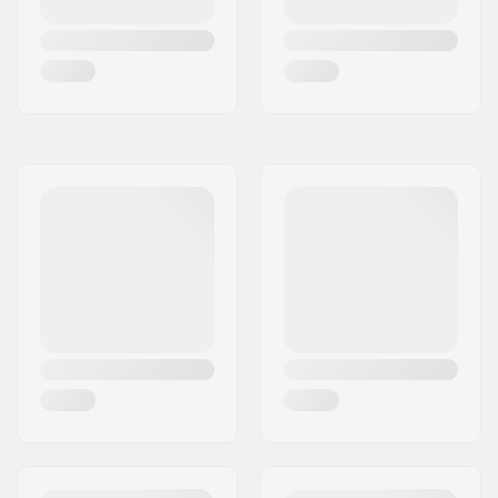
Długość śruby
40mm
kompresyjnej:
Długość osi w
40mm
widelcu: