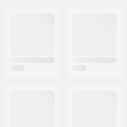
Imię:
Centrano ApS
Szerokość ośrodka
24mm
Adres:
Omega 6
koła:
Kod pocztowy:
8382
Długość widelca:
170mm
Miasto:
Hinnerup
Waga:
358g
Kraj:
Dania
Rodzaj widelca:
One-piece
Profil koła:
Okrągły
Rodzaj widelca:
Niegwintowany
C-ring:
Aluminium
Materiał:
Aluminium
Crown race:
Włączony
Offset koła:
10mm
Oś koła:
Włączony
Średnica ośki:
8mm
Rodzaj tulejki:
Built-in
Zawarty kompresji:
IHC
Starnut:
Wbudowany
Śruba kompresyjna:
IHC