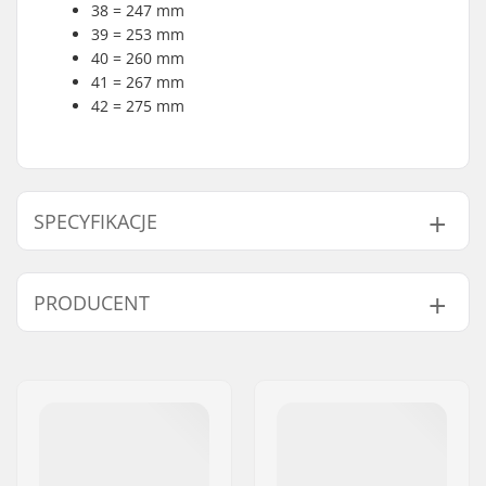
38 = 247 mm
39 = 253 mm
40 = 260 mm
41 = 267 mm
42 = 275 mm
SPECYFIKACJE
Rodzaj buta:
One-piece, Soft
PRODUCENT
But - materiał:
PVC
Cechy wkładek:
Wbudowany
Imię:
TEMPISH s.r.o.
Zapięcie:
Sznurowadła
Adres:
Bratrí Wolfu 495/16
Cholewka:
Wysokie podparcie
Kod pocztowy:
779 00
boczne, V-Cut
Miasto:
Olomouc
Materiał płozy:
Stal nierdzewna
Kraj:
Czechy
Ostrzenie:
Fabrycznie