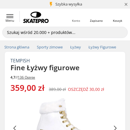
×
5+ mln klientów
Szybka wysyłka
Menu
Konto
Zapisano
Koszyk
Strona główna
Sporty zimowe
Łyżwy
Łyżwy Figurowe
TEMPISH
Fine Łyżwy figurowe
4,7
//
136 Opinie
359,00 zł
389,00 zł
OSZCZĘDŹ
30,00 zł