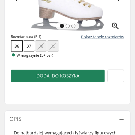
Rozmiar buta (EU)
Pokaż tabelę rozmiarów
36
37
38
39
W magazynie (5+ par)
DODAJ DO KOSZYKA
OPIS
Do najbardziej wymagających łyżwiarzy figurowych