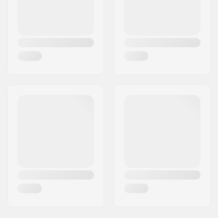
naostrzone
Ząbki:
Tak
Wymienna płoza:
Nie