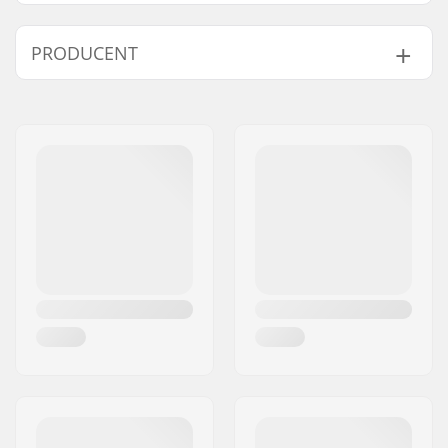
Rocznik:
19
PRODUCENT
Imię:
B-sport A/S
Adres:
Golfvej 10
Kod pocztowy:
7400
Miasto:
Herning
Kraj:
Dania