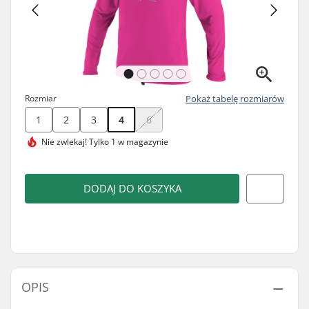
Rozmiar
Pokaż tabelę rozmiarów
1
2
3
4
6
Nie zwlekaj!
Tylko 1 w magazynie
DODAJ DO KOSZYKA
OPIS