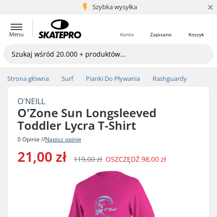
×
5+ mln klientów
Szybka wysyłka
Menu
Konto
Zapisano
Koszyk
Strona główna
Surf
Pianki Do Pływania
Rashguardy
O'NEILL
O'Zone Sun Longsleeved
Toddler Lycra T-Shirt
0 Opinie //
Napisz opinię
21,00 zł
119,00 zł
OSZCZĘDŹ
98,00 zł