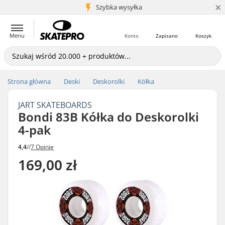
×
5+ mln klientów
Szybka wysyłka
Menu
Konto
Zapisano
Koszyk
Strona główna
Deski
Deskorolki
Kółka
JART SKATEBOARDS
Bondi 83B Kółka do Deskorolki
4-pak
4,4
//
7 Opinie
169,00 zł