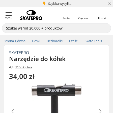
×
5+ mln klientów
Szybka wysyłka
Menu
Konto
Zapisano
Koszyk
Strona główna
Deski
Deskorolki
Części
Skate Tools
SKATEPRO
Narzędzie do kółek
4,8
//
2155 Opinie
34,00 zł