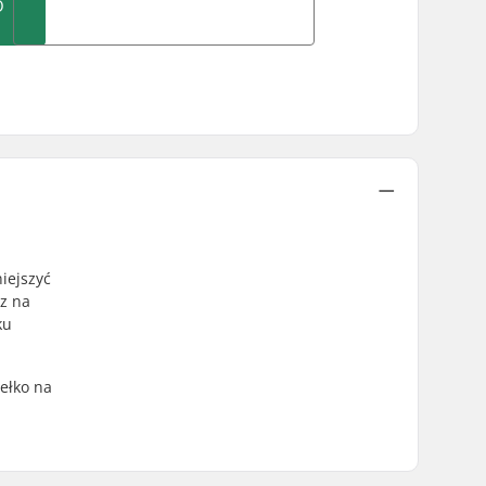
O
iejszyć
sz na
ku
ełko na