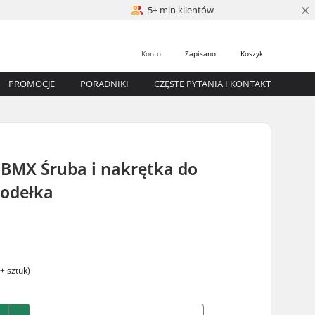
×
5+ mln klientów
Konto
Zapisano
Koszyk
PROMOCJE
PORADNIKI
CZĘSTE PYTANIA I KONTAKT
 BMX Śruba i nakrętka do
iodełka
+ sztuk)