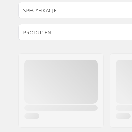
SPECYFIKACJE
Waga:
5g
PRODUCENT
Imię:
Centrano ApS
Adres:
Omega 6
Kod pocztowy:
8382
Miasto:
Hinnerup
Kraj:
Dania