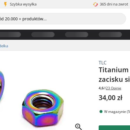
Szybka wysyłka
365 dni na zwrot
dełka
TLC
Titanium
zacisku s
4,6
//
23 Opinie
34,00 zł
W magazynie (5