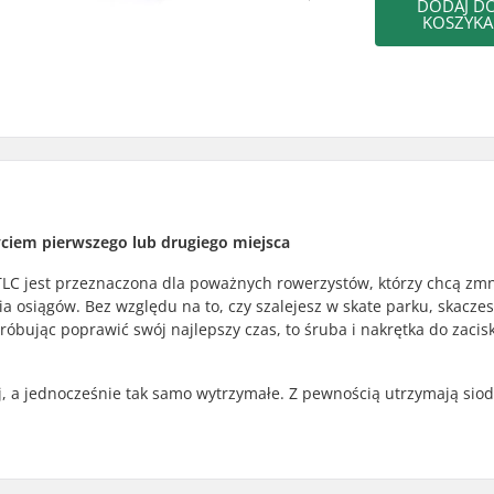
DODAJ D
KOSZYKA
ciem pierwszego lub drugiego miejsca
 TLC jest przeznaczona dla poważnych rowerzystów, którzy chcą zmn
 osiągów. Bez względu na to, czy szalejesz w skate parku, skacze
óbując poprawić swój najlepszy czas, to śruba i nakrętka do zacis
j, a jednocześnie tak samo wytrzymałe. Z pewnością utrzymają siod