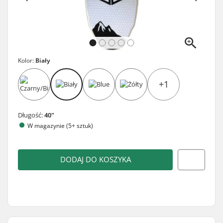
Kolor:
Biały
+1
Długość:
40"
W magazynie (5+ sztuk)
DODAJ DO KOSZYKA