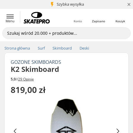
×
5+ mln klientów
Szybka wysyłka
Menu
Konto
Zapisano
Koszyk
Strona główna
Surf
Skimboard
Deski
GOZONE SKIMBOARDS
K2 Skimboard
5,0
//
29 Opinie
819,00 zł