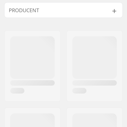
Rodzaj
Flatland
PRODUCENT
Skimboardingu:
Profil Deski:
Mild Rocker
Imię:
CNC GOZONE SPÓLKA Z
Długość:
40" (101.6cm)
OGRANICZONA
Szerokość:
18.5" (47cm)
Adres:
Zakopianska 14/2
Grubość:
0.39" (1cm)
Kod pocztowy:
60-474
Umiejętności:
Początkujący
,
Średnio
Miasto:
Poznan
zaawansowany
,
Kraj:
Polska
Zaawansowany
Maksymalna waga
95 kg
użytkownika: