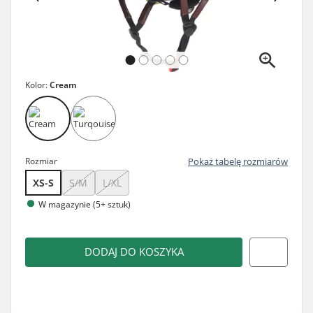
Kolor:
Cream
Rozmiar
Pokaż tabelę rozmiarów
XS-S
S/M
L/XL
W magazynie (5+ sztuk)
DODAJ DO KOSZYKA