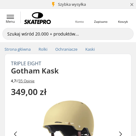
×
5+ mln klientów
Szybka wysyłka
Menu
Konto
Zapisano
Koszyk
Strona główna
Rolki
Ochraniacze
Kaski
TRIPLE EIGHT
Gotham Kask
4,7
//
35 Opinie
349,00 zł