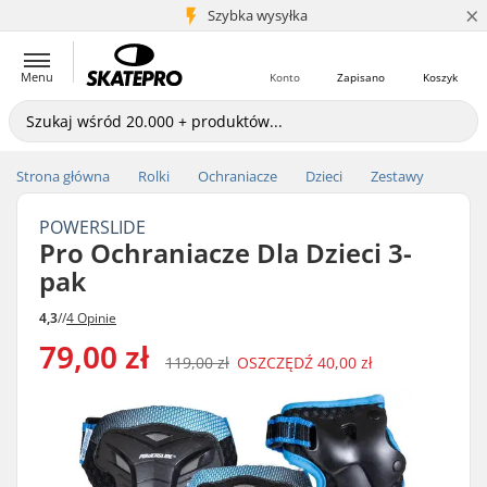
×
5+ mln klientów
Szybka wysyłka
Menu
Konto
Zapisano
Koszyk
Strona główna
Rolki
Ochraniacze
Dzieci
Zestawy
POWERSLIDE
Pro Ochraniacze Dla Dzieci 3-
pak
4,3
//
4 Opinie
79,00 zł
119,00 zł
OSZCZĘDŹ
40,00 zł