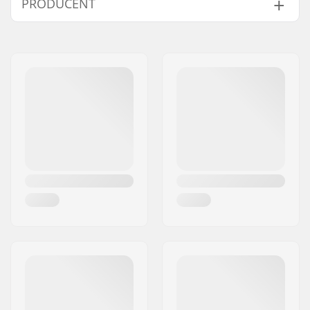
PRODUCENT
Imię:
Powerslide
Sportartikelvertriebs GmbH
Adres:
Esbachgraben 1
Kod pocztowy:
95463
Miasto:
Bindlach
Kraj:
Niemcy