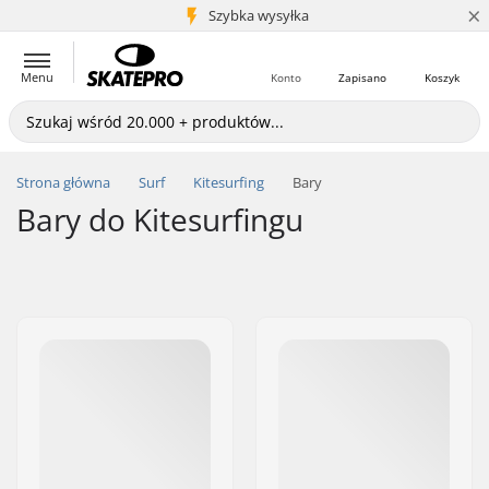
×
5+ mln klientów
Szybka wysyłka
Menu
Konto
Zapisano
Koszyk
Strona główna
Surf
Kitesurfing
Bary
Bary do Kitesurfingu