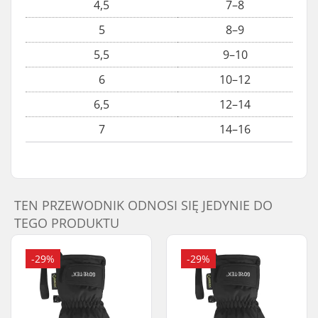
4,5
7–8
5
8–9
5,5
9–10
6
10–12
6,5
12–14
7
14–16
TEN PRZEWODNIK ODNOSI SIĘ JEDYNIE DO
TEGO PRODUKTU
-29%
-29%