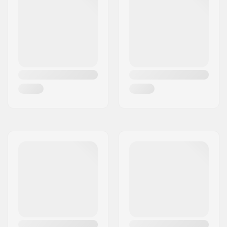
10-12 - Sky Blue
Kids
10-12 - Black
Kids
10-12 - Cactus Flower
Kids
10-12 - Pine Needle
Kids
10-12 - Bluebird
Kids
10-12 - Arrowwood
Kids
10-12 - Wasabi
Kids
12-14 - Sky Blue
Kids
12-14 - Black
Kids
12-14 - White
Kids
12-14 - Cuban Sand
Kids
12-14 - Chive
Kids
12-14 - Pine Needle
Kids
12-14 - Heather Grey
Kids