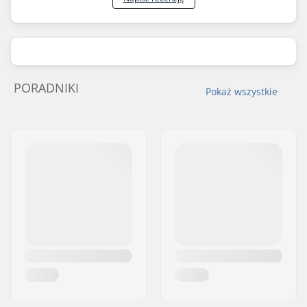
S - Bluebird
Men
,
Women
S - White
Men
,
Women
S - White
Men
,
Women
M - Black
Men
,
Women
PORADNIKI
Pokaż wszystkie
M - Camo/White
Men
,
Women
M - Arrowwood
Men
,
Women
M - Bluebird
Men
,
Women
M - Wasabi
Men
,
Women
M - White
Men
,
Women
M - Sky Blue
Men
,
Women
M - Heather Grey
Men
,
Women
M - Cactus Flower
Men
,
Women
M - White
Men
,
Women
L - Black
Men
,
Women