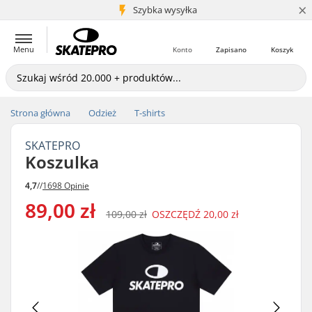
×
5+ mln klientów
Szybka wysyłka
Menu
Konto
Zapisano
Koszyk
Strona główna
Odzież
T-shirts
SKATEPRO
Koszulka
4,7
//
1698 Opinie
89,00 zł
109,00 zł
OSZCZĘDŹ
20,00 zł