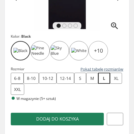
Kolor:
Black
+10
Rozmiar
Pokaż tabelę rozmiarów
6-8
8-10
10-12
12-14
S
M
L
XL
XXL
W magazynie (5+ sztuk)
DODAJ DO KOSZYKA