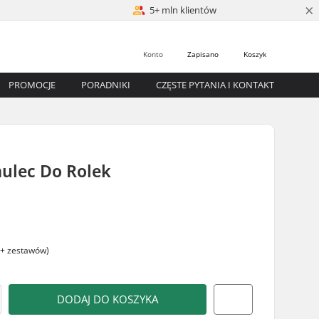
×
5+ mln klientów
Konto
Zapisano
Koszyk
PROMOCJE
PORADNIKI
CZĘSTE PYTANIA I KONTAKT
lec Do Rolek
+ zestawów)
DODAJ DO KOSZYKA