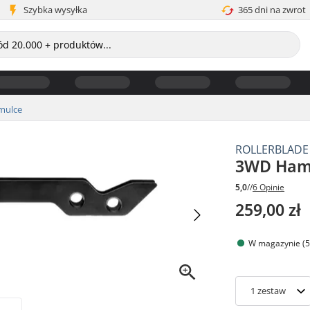
Szybka wysyłka
365 dni na zwrot
mulce
ROLLERBLADE
3WD Hamu
5,0
//
6 Opinie
259,00 zł
W magazynie (5
1
zestaw