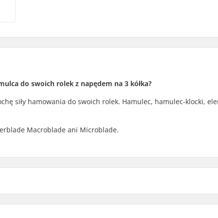
mulca do swoich rolek z napędem na 3 kółka?
ochę siły hamowania do swoich rolek. Hamulec, hamulec-klocki, el
lerblade Macroblade ani Microblade.
Brake mounting bolt: