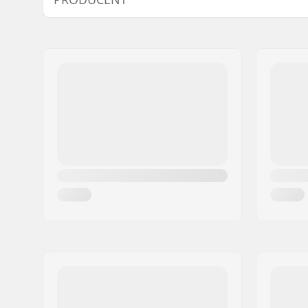
Imię:
Tecnica Group S.p.A.
Adres:
Via Fante d'Italia 56
Kod pocztowy:
31040
Miasto:
Giavera del Montello
Kraj:
Włochy