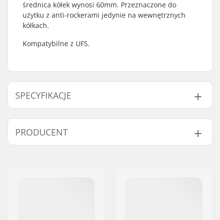
średnica kółek wynosi 60mm. Przeznaczone do
użytku z anti-rockerami jedynie na wewnętrznych
kółkach.
Kompatybilne z UFS.
SPECYFIKACJE
Rodzaj szyny:
Anti-rocker setup, 4-
PRODUCENT
kółkowa
Spacers:
Włączony
Imię:
Powerslide
Max średnica kółek:
60mm
Sportartikelvertriebs GmbH
Montaż:
UFS
Adres:
Esbachgraben 1
Kod pocztowy:
95463
Miasto:
Bindlach
Kraj:
Niemcy