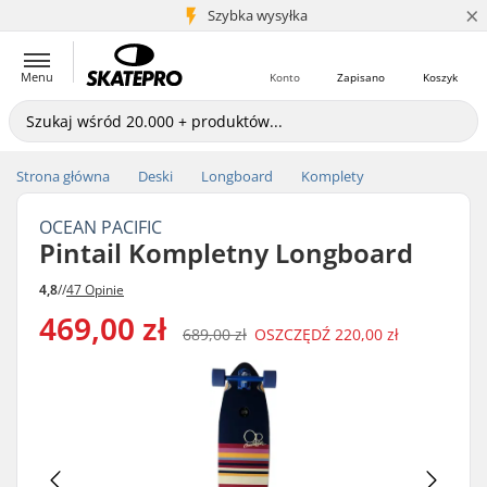
×
5+ mln klientów
Szybka wysyłka
Menu
Konto
Zapisano
Koszyk
Strona główna
Deski
Longboard
Komplety
OCEAN PACIFIC
Pintail Kompletny Longboard
4,8
//
47 Opinie
469,00 zł
689,00 zł
OSZCZĘDŹ
220,00 zł