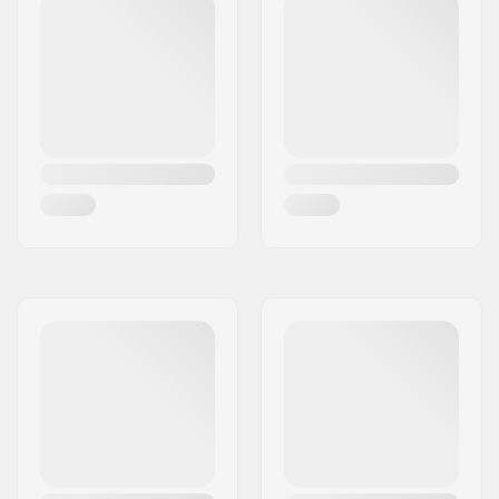
Materiał kółek:
PU odcisk
Klasyfikacja i
ABEC-7
dokładność łożysk:
Concave:
Płytki
Umiejętności:
Początkujący
,
Średnio
zaawansowany
Styl Jazdy:
Dancing
,
Cruiser
,
Carving