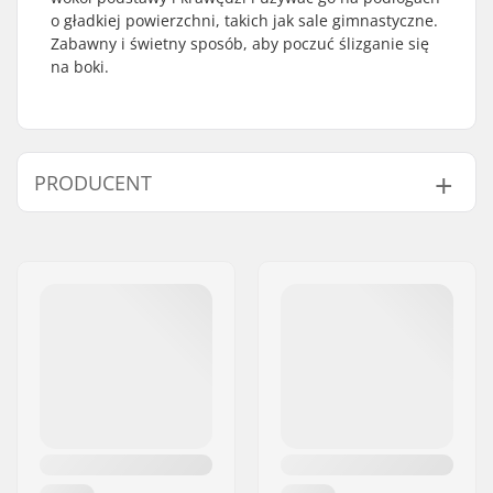
o gładkiej powierzchni, takich jak sale gimnastyczne.
Zabawny i świetny sposób, aby poczuć ślizganie się
na boki.
PRODUCENT
Imię:
Burton Sportartikel GmbH
Adres:
Haller Strasse 111
Kod pocztowy:
6020
Miasto:
Innsbruck
Kraj:
Austria