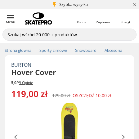
×
5+ mln klientów
Szybka wysyłka
Menu
Konto
Zapisano
Koszyk
Strona główna
Sporty zimowe
Snowboard
Akcesoria
BURTON
Hover Cover
5,0
//
9 Opinie
119,00 zł
129,00 zł
OSZCZĘDŹ
10,00 zł