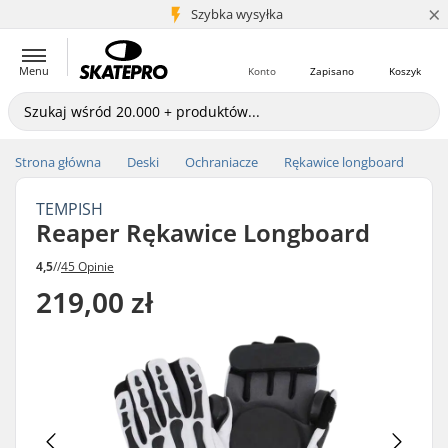
×
5+ mln klientów
Szybka wysyłka
Menu
Konto
Zapisano
Koszyk
Strona główna
Deski
Ochraniacze
Rękawice longboard
TEMPISH
Reaper Rękawice Longboard
4,5
//
45 Opinie
219,00 zł