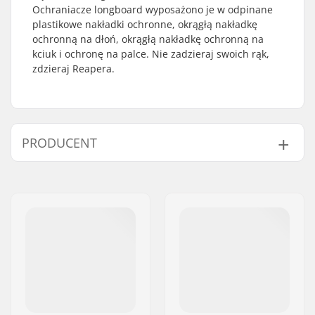
Ochraniacze longboard wyposażono je w odpinane
plastikowe nakładki ochronne, okrągłą nakładkę
ochronną na dłoń, okrągłą nakładkę ochronną na
kciuk i ochronę na palce. Nie zadzieraj swoich rąk,
zdzieraj Reapera.
PRODUCENT
Imię:
TEMPISH s.r.o.
Adres:
Bratrí Wolfu 495/16
Kod pocztowy:
779 00
Miasto:
Olomouc
Kraj:
Czechy