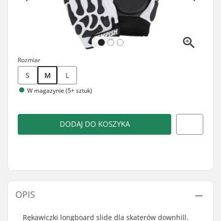
Rozmiar
S
M
L
W magazynie (5+ sztuk)
DODAJ DO KOSZYKA
OPIS
Rękawiczki longboard slide dla skaterów downhill.