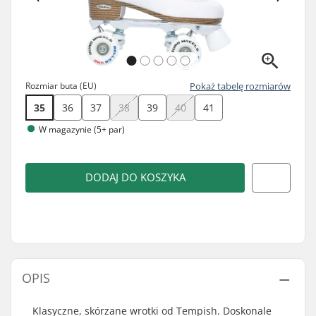
Rozmiar buta (EU)
Pokaż tabelę rozmiarów
35
36
37
38
39
40
41
W magazynie (5+ par)
DODAJ DO KOSZYKA
OPIS
Klasyczne, skórzane wrotki od Tempish. Doskonale