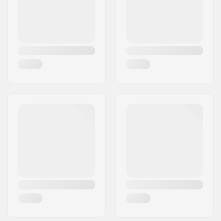
Kraj:
Czechy
Rodzaj wkładki:
Wbudowany
Zapięcie:
Sznurowadła
Klasyfikacja i
ABEC-7
dokładność łożysk:
Szerokość koła:
32mm
Twardość kół:
85A
Materiał kółek:
PU odcisk, SHR
Materiał buta:
Skóra
Materiał wkładki:
Mikrofibra
Cholewka:
Wysokie podparcie
boczne
Hamulec:
Tak
Maksymalna waga
100 kg
użytkownika: