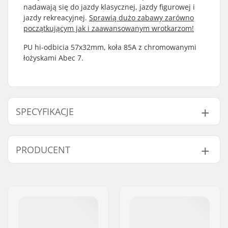
nadawają się do jazdy klasycznej, jazdy figurowej i
jazdy rekreacyjnej.
Sprawią dużo zabawy zarówno
początkującym jak i zaawansowanym wrotkarzom!
PU hi-odbicia 57x32mm, koła 85A z chromowanymi
łożyskami Abec 7.
SPECYFIKACJE
Średnica kółka:
58mm
PRODUCENT
Materiał płozy:
Aluminium
Rodzaj buta:
Jazda Figurowa
Imię:
TEMPISH s.r.o.
Umiejętności:
Początkujący
,
Średnio
Adres:
Bratrí Wolfu 495/16
zaawansowany
,
Kod pocztowy:
779 00
Zaawansowany
Miasto:
Olomouc
Dodatkowe cechy:
Podwyższony obcas