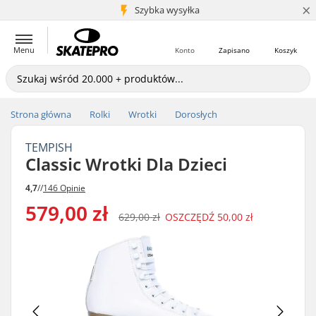
×
5+ mln klientów
Szybka wysyłka
Menu
Konto
Zapisano
Koszyk
Strona główna
Rolki
Wrotki
Dorosłych
TEMPISH
Classic Wrotki Dla Dzieci
4,7
//
146 Opinie
579,00 zł
629,00 zł
OSZCZĘDŹ
50,00 zł