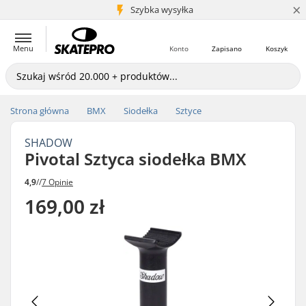
×
5+ mln klientów
Szybka wysyłka
Menu
Konto
Zapisano
Koszyk
Strona główna
BMX
Siodełka
Sztyce
SHADOW
Pivotal Sztyca siodełka BMX
4,9
//
7 Opinie
169,00 zł