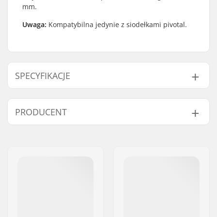
mm.
Uwaga:
Kompatybilna jedynie z siodełkami pivotal.
SPECYFIKACJE
Siodełka:
Pivotal
PRODUCENT
Długość sztycy:
140mm
Średnica sztycy
25.4mm
Imię:
Source Europe GmbH
siodełka BMX:
Adres:
Am Kuckhofer Feld 13A
Waga:
99g
Kod pocztowy:
41470
Miasto:
Neuss
Kraj:
Niemcy