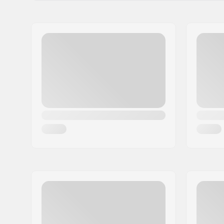
Imię:
Sunshine Distribution ApS
Adres:
Naverland 8
Kod pocztowy:
2600
Miasto:
Glostrup
Kraj:
Dania