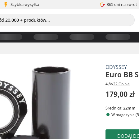
Szybka wysyłka
365 dni na zwrot
ODYSSEY
Euro BB 
4,8
//
22 Opinie
179,00 zł
Średnica:
22mm
W magazynie (5
DODAJ D