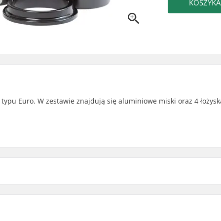
KOSZYKA
ypu Euro. W zestawie znajdują się aluminiowe miski oraz 4 łożysk
zczelnione
Średnica osi korby: