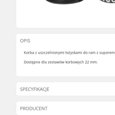
OPIS
Korba z uszczelnionymi łożyskami do ram z suporem t
Dostępne dla zestawów korbowych 22 mm.
SPECYFIKACJE
Suport rowerowy:
EURO
, Us
PRODUCENT