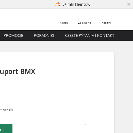
×
5+ mln klientów
Konto
Zapisano
Koszyk
PROMOCJE
PORADNIKI
CZĘSTE PYTANIA I KONTAKT
Suport BMX
+ sztuk)
O