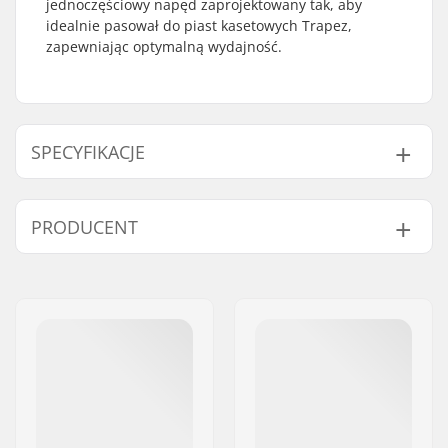
jednoczęściowy napęd zaprojektowany tak, aby
idealnie pasował do piast kasetowych Trapez,
zapewniając optymalną wydajność.
SPECYFIKACJE
Piasta:
Kaseta
PRODUCENT
Strona łańcucha:
Prawa
Ilość ząbków:
9T
Imię:
We Make Things GmbH
Waga:
95g
Adres:
RICHARD-BYRD-STR. 12
Kod pocztowy:
50829
Miasto:
Köln
Kraj:
Niemcy