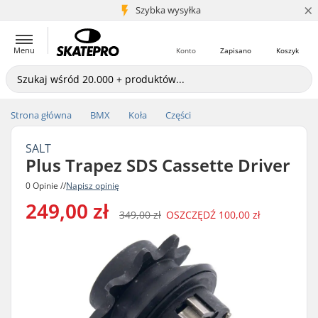
×
5+ mln klientów
Szybka wysyłka
Menu
Konto
Zapisano
Koszyk
Strona główna
BMX
Koła
Części
SALT
Plus Trapez SDS Cassette Driver
0 Opinie //
Napisz opinię
249,00 zł
349,00 zł
OSZCZĘDŹ
100,00 zł