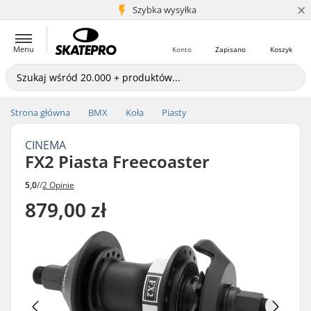
×
5+ mln klientów
Szybka wysyłka
Menu
Konto
Zapisano
Koszyk
Strona główna
BMX
Koła
Piasty
CINEMA
FX2 Piasta Freecoaster
5,0
//
2 Opinie
879,00 zł