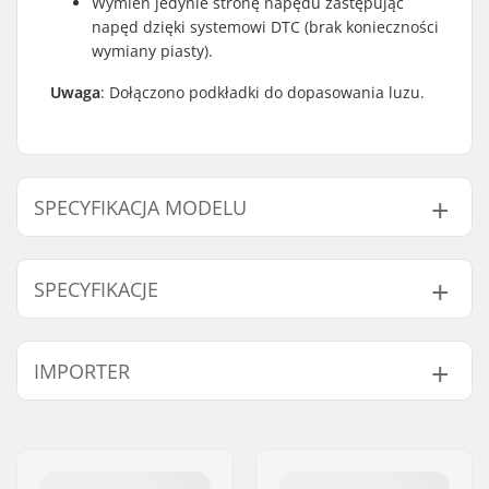
Wymień jedynie stronę napędu zastępując
napęd dzięki systemowi DTC (brak konieczności
wymiany piasty).
Uwaga
: Dołączono podkładki do dopasowania luzu.
SPECYFIKACJA MODELU
Model
Strona łańcucha
SPECYFIKACJE
Left hand drive
Left
Right hand drive
Prawa
Piasta:
Freecoaster, Łożyska
IMPORTER
zamknięte
Średnica ośki:
14mm
Imię:
Centrano ApS
Liczba szprych:
36
Adres:
Omega 6
Ilość ząbków:
9T
Kod pocztowy:
8382
Rodzaj osi:
Męska