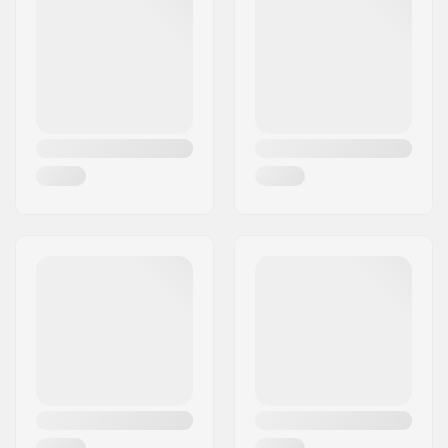
Miasto:
Hinnerup
Hubguard:
Obie strony
Kraj:
Dania
Waga:
717g