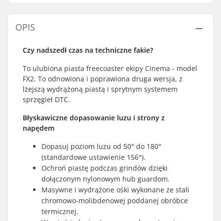
OPIS
Czy nadszedł czas na techniczne fakie?
To ulubiona piasta freecoaster ekipy Cinema - model
FX2. To odnowiona i poprawiona druga wersja, z
lżejszą wydrążoną piastą i sprytnym systemem
sprzęgieł DTC.
Błyskawiczne dopasowanie luzu i strony z
napędem
Dopasuj poziom luzu od 50° do 180°
(standardowe ustawienie 156°).
Ochroń piastę podczas grindów dzięki
dołączonym nylonowym hub guardom.
Masywne i wydrążone ośki wykonane ze stali
chromowo-molibdenowej poddanej obróbce
termicznej.