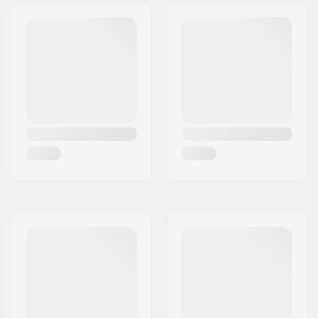
gwizdkiem
sygnałowym
,
Wodoodporne zamki,
Uchwyt na linę
,
Ukryty uchwyt do
diagonalnego
przytroczenia n
,
Uchwyt na klucze,
Uchwyt na
kijki/czekan, Designed
for short backs