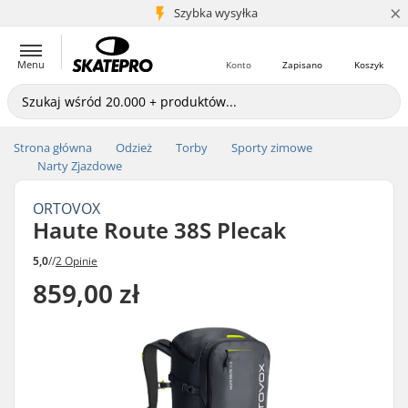
×
5+ mln klientów
Szybka wysyłka
Menu
Konto
Zapisano
Koszyk
Strona główna
Odzież
Torby
Sporty zimowe
Narty Zjazdowe
ORTOVOX
Haute Route 38S Plecak
5,0
//
2 Opinie
859,00 zł