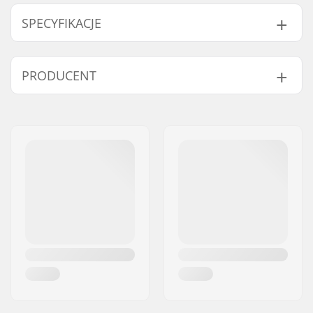
SPECYFIKACJE
Typ:
Plecak
PRODUCENT
Rodzaj aktywności:
Sporty zimowe
Materiał zewnętrzny:
Nylon,
200D Fabric
,
Imię:
ORTOVOX Sportartikel
420D Fabric
GmbH
Pojemność:
38 l
Adres:
Rotwandweg 3a
Cechy plecaka:
Zintegrowana siatka
Kod pocztowy:
D-82024
na kask
,
A Shape Ski
Miasto:
Taufkirchen
Fastening
,
Kraj:
Niemcy
Kompatybilny z
systemami
nawadniania,
Uchwyt
na snowboard i
rakiety śnieżne
,
Pasek
piersiowy z