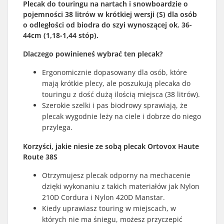
Plecak do touringu na nartach i snowboardzie o
pojemności 38 litrów w krótkiej wersji (S) dla osób
o odległości od biodra do szyi wynoszącej ok. 36-
44cm (1,18-1,44 stóp).
Dlaczego powinieneś wybrać ten plecak?
Ergonomicznie dopasowany dla osób, które
mają krótkie plecy, ale poszukują plecaka do
touringu z dość dużą ilością miejsca (38 litrów).
Szerokie szelki i pas biodrowy sprawiają, że
plecak wygodnie leży na ciele i dobrze do niego
przylega.
Korzyści, jakie niesie ze sobą plecak Ortovox Haute
Route 38S
Otrzymujesz plecak odporny na mechacenie
dzięki wykonaniu z takich materiałów jak Nylon
210D Cordura i Nylon 420D Manstar.
Kiedy uprawiasz touring w miejscach, w
których nie ma śniegu, możesz przyczepić