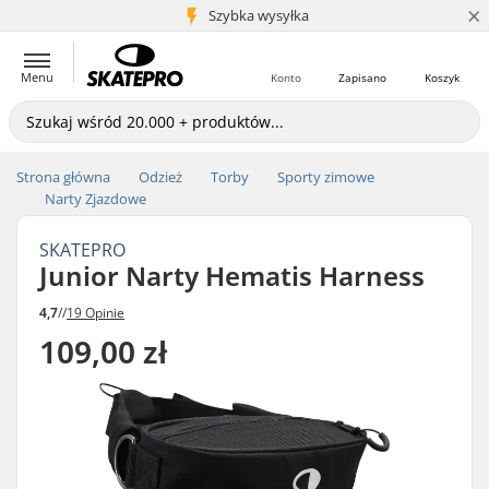
×
5+ mln klientów
Szybka wysyłka
Menu
Konto
Zapisano
Koszyk
Strona główna
Odzież
Torby
Sporty zimowe
Narty Zjazdowe
SKATEPRO
Junior Narty Hematis Harness
4,7
//
19 Opinie
109,00 zł