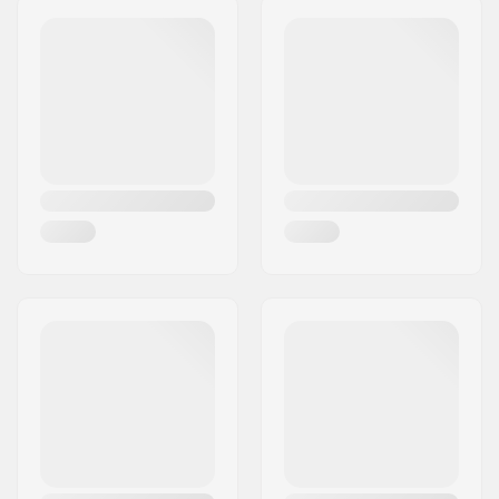
Kod pocztowy:
8382
Miasto:
Hinnerup
Kraj:
Dania