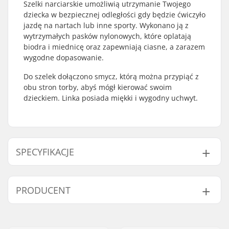
Szelki narciarskie umożliwią utrzymanie Twojego
dziecka w bezpiecznej odległości gdy będzie ćwiczyło
jazdę na nartach lub inne sporty. Wykonano ją z
wytrzymałych pasków nylonowych, które oplatają
biodra i miednicę oraz zapewniają ciasne, a zarazem
wygodne dopasowanie.
Do szelek dołączono smycz, którą można przypiąć z
obu stron torby, abyś mógł kierować swoim
dzieckiem. Linka posiada miękki i wygodny uchwyt.
SPECYFIKACJE
Rodzaj aktywności:
Sporty zimowe
PRODUCENT
Imię:
Centrano ApS
Adres:
Omega 6