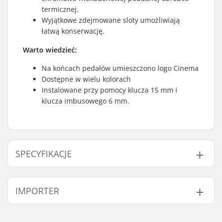
termicznej.
Wyjątkowe zdejmowane sloty umożliwiają
łatwą konserwację.
Warto wiedzieć:
Na końcach pedałów umieszczono logo Cinema
Dostępne w wielu kolorach
Instalowane przy pomocy klucza 15 mm i
klucza imbusowego 6 mm.
SPECYFIKACJE
Materiał ośki:
Heat Treated
IMPORTER
Chromoly
Concave pedałów:
Yes
Imię:
Centrano ApS
Średnica ośki
9/16"