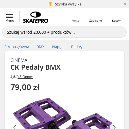
×
5+ mln klientów
Szybka wysyłka
Menu
Konto
Zapisano
Koszyk
Strona główna
BMX
Napęd
Pedały
CINEMA
CK Pedały BMX
4,8
//
45 Opinie
79,00 zł