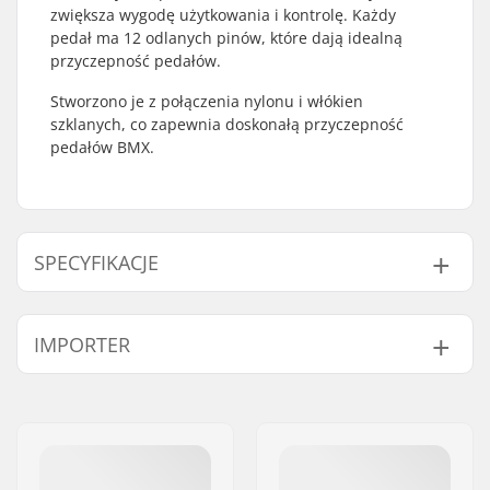
zwiększa wygodę użytkowania i kontrolę. Każdy
pedał ma 12 odlanych pinów, które dają idealną
przyczepność pedałów.
Stworzono je z połączenia nylonu i włókien
szklanych, co zapewnia doskonałą przyczepność
pedałów BMX.
SPECYFIKACJE
Średnica ośki
9/16"
IMPORTER
pedałów:
Materiał pedałów:
Nylon
Imię:
Centrano ApS
Waga:
396g
Adres:
Omega 6
Kod pocztowy:
8382
Miasto:
Hinnerup