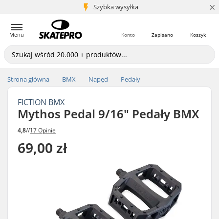
×
5+ mln klientów
Szybka wysyłka
Menu
Konto
Zapisano
Koszyk
Strona główna
BMX
Napęd
Pedały
FICTION BMX
Mythos Pedal 9/16" Pedały BMX
4,8
//
17 Opinie
69,00 zł