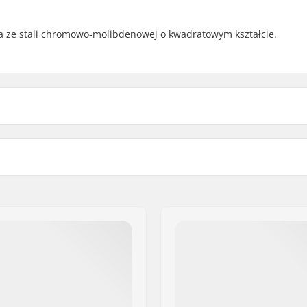
a ze stali chromowo-molibdenowej o kwadratowym kształcie.
Materiał korby:
a, Switchable
Konstrukcja ramion korby
Waga:
Średnica ośki pedałów: