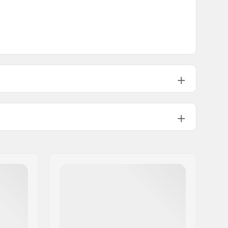
Stal chromoly
:
Squared
873g
9/16"