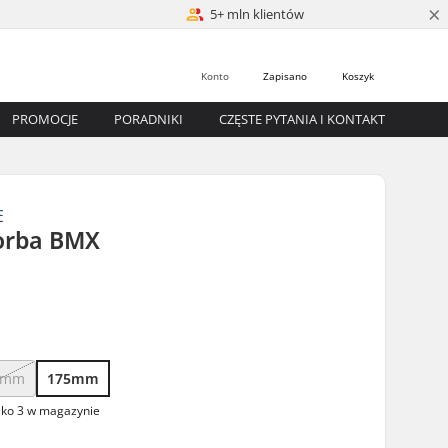
×
5+ mln klientów
Konto
Zapisano
Koszyk
PROMOCJE
PORADNIKI
CZĘSTE PYTANIA I KONTAKT
E
orba BMX
0mm
175mm
lko 3 w magazynie