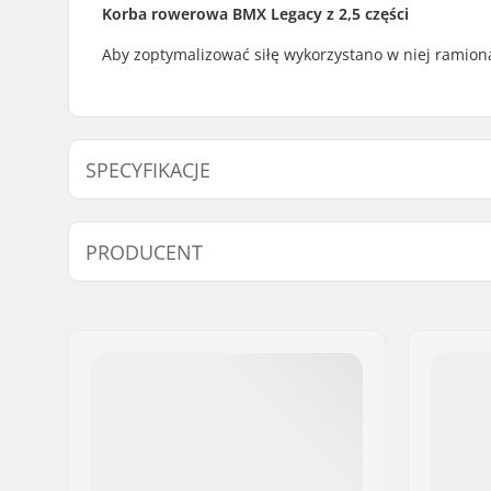
Korba rowerowa BMX Legacy z 2,5 części
Aby zoptymalizować siłę wykorzystano w niej ramion
SPECYFIKACJE
Korby długość/rodzaj:
175mm
PRODUCENT
Strona łańcucha:
Left, Praw
Średnica osi korby:
22 mm
Imię:
We Make Things GmbH
Montaż zębatki:
LHD
,
RHD
Adres:
RICHARD-BYRD-STR. 12
Kod pocztowy:
50829
Miasto:
Köln
Kraj:
Niemcy