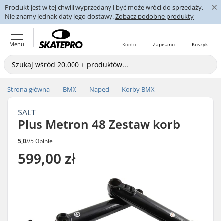
×
Produkt jest w tej chwili wyprzedany i być może wróci do sprzedaży.
Nie znamy jednak daty jego dostawy.
Zobacz podobne produkty
Menu
Konto
Zapisano
Koszyk
Strona główna
BMX
Napęd
Korby BMX
SALT
Plus Metron 48 Zestaw korb
5,0
//
5 Opinie
599,00 zł