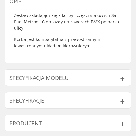
OPIS
Zestaw składający się z korby i części stalowych Salt
Plus Metron 16 do jazdy na rowerach BMX po parku i
ulicy.
Korba jest kompatybilna z prawostronnym i
lewostronnym układem kierowniczym.
SPECYFIKACJA MODELU
Model
Korby długość/rodzaj
Suport rower
SPECYFIKACJE
152mm - Black
152mm, Three-piece
19mm
,
Mid
152mm - Chrome
152mm, Three-piece
19mm
,
Mid
Strona łańcucha:
Left, Prawa
PRODUCENT
165mm - Black
165mm
19mm
,
Mid
Średnica osi korby:
19 mm
Montaż zębatki:
Śruby
165mm - Chrome
165mm
19mm
,
Mid