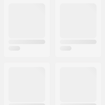
Waga:
334g
Kod pocztowy:
8382
Miasto:
Hinnerup
Kraj:
Dania