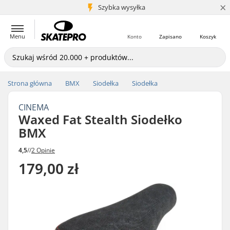
×
5+ mln klientów
Szybka wysyłka
Menu
Konto
Zapisano
Koszyk
Strona główna
BMX
Siodełka
Siodełka
CINEMA
Waxed Fat Stealth Siodełko
BMX
4,5
//
2 Opinie
179,00 zł