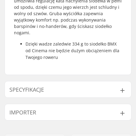
umożliwia regulację kata nachylenia siodełka w pełni
od spodu, dzięki czemu jego wierzch jest schludny i
wolny od szwów. Gruba wyściółka zapewnia
wyjątkowy komfort np. podczas wykonywania
barspinów i no-handerów, gdy ściskasz siodełko
nogami.
Dzięki wadze zaledwie 334 g to siodełko BMX
od Cinema nie będzie dużym obciążeniem dla
Twojego roweru
SPECYFIKACJE
Materiał wierzchu
Płótno
IMPORTER
siodełka:
Siodełka:
Stealth
Imię:
Centrano ApS
Wyściółka siodełka:
Fat
Adres:
Omega 6