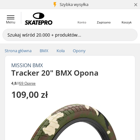
×
5+ mln klientów
Szybka wysyłka
Menu
Konto
Zapisano
Koszyk
Strona główna
BMX
Koła
Opony
MISSION BMX
Tracker 20" BMX Opona
4,8
//
69 Opinie
109,00 zł