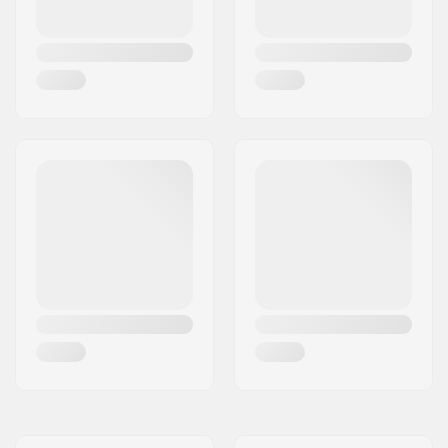
Sztuk w paczce:
1
Bezdętkowa:
No