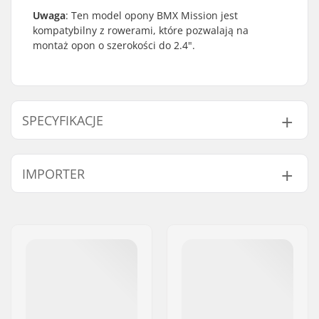
Uwaga
: Ten model opony BMX Mission jest
kompatybilny z rowerami, które pozwalają na
montaż opon o szerokości do 2.4".
SPECYFIKACJE
Dyscyplina BMX:
Freestyle BMX
IMPORTER
Bieżnik opony:
Gładki
Konstrukcja opony:
Gruba
Imię:
Centrano ApS
Materiał Opony:
Guma
Adres:
Omega 6
Średnica koła:
20"
Kod pocztowy:
8382
Szerokość opony:
2.4"
Miasto:
Hinnerup
Składany:
Nieskładana
Kraj:
Dania
Ciśnienie opony:
60psi
Waga:
935g