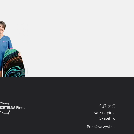
4.8 z 5
134951 opinie
SkatePro
Pokaż wszystkie