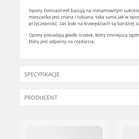
Opony Donnastreet bazują na niesamowitym sukces
mieszanka jest znana i lubiana, taka sama jak w opo
przyczepność, zaś boki na krawędziach są bardziej z
Opony posiadają gładki środek, który zmniejsza og
który jest odporny na rozdarcia.
SPECYFIKACJE
Dyscyplina BMX:
Freestyle
PRODUCENT
Materiał Opony:
Guma
Średnica koła:
20"
Imię:
Sport Import GmbH
Szerokość opony:
2.4"
Adres:
Industriestr. 39
Składany:
Nieskłada
Kod pocztowy:
26188
Miasto:
Edewecht