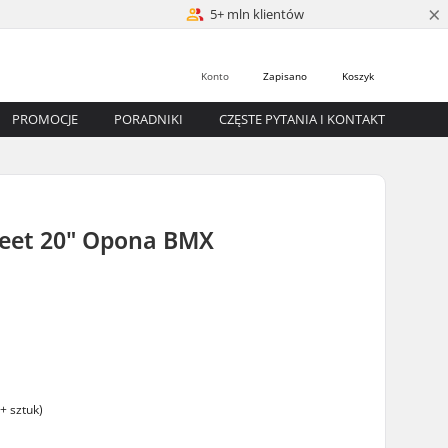
×
5+ mln klientów
Konto
Zapisano
Koszyk
PROMOCJE
PORADNIKI
CZĘSTE PYTANIA I KONTAKT
eet 20" Opona BMX
+ sztuk)