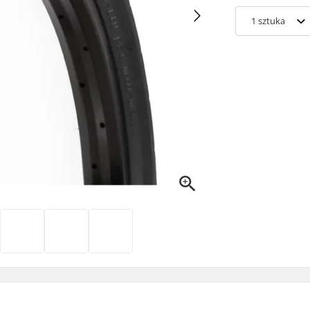
1
sztuka