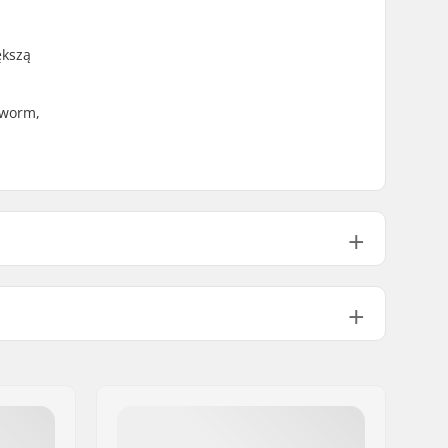
ększą
kworm,
110psi
730g
1
No