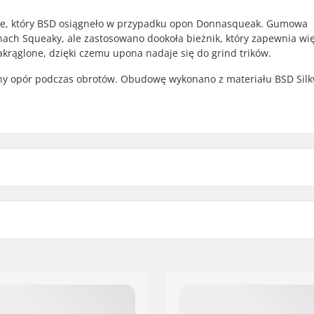
ie, który BSD osiągneło w przypadku opon Donnasqueak. Gumowa
nach Squeaky, ale zastosowano dookoła bieżnik, który zapewnia wi
akrąglone, dzięki czemu upona nadaje się do grind trików.
ólny opór podczas obrotów. Obudowę wykonano z materiału BSD Sil
 BMX
Ciśnienie opony:
Waga:
Sztuk w paczce:
Bezdętkowa:
na