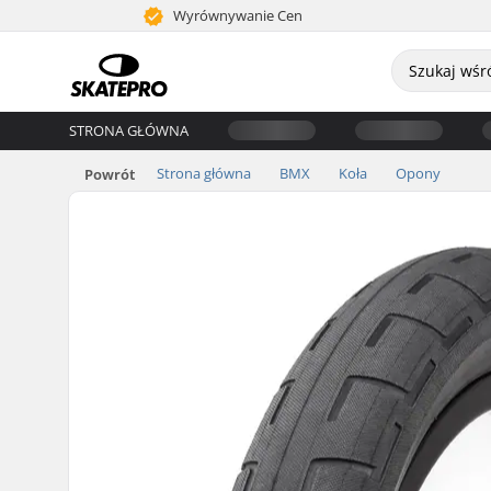
Wyrównywanie Cen
STRONA GŁÓWNA
Strona główna
BMX
Koła
Opony
Powrót