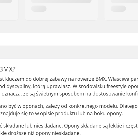
 BMX?
est kluczem do dobrej zabawy na rowerze BMX. Właściwa par
e od dyscypliny, którą uprawiasz. W środowisku freestyle 
 oznacza, że są świetnym sposobem na dostosowanie konfigu
winno być w oponach, zależy od konkretnego modelu. Dlateg
znajduje się to w opisie produktu lub na boku opony.
składane lub nieskładane. Opony składane są lekkie i czę
ykle droższe niż opony nieskładane.