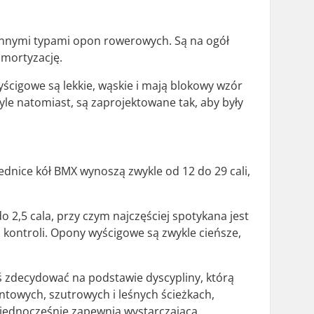
a innymi typami opon rowerowych. Są na ogół
amortyzację.
ścigowe są lekkie, wąskie i mają blokowy wzór
yle natomiast, są zaprojektowane tak, aby były
ednice kół BMX wynoszą zwykle od 12 do 29 cali,
o 2,5 cala, przy czym najczęściej spotykana jest
 kontroli. Opony wyścigowe są zwykle cieńsze,
eś zdecydować na podstawie dyscypliny, którą
ntowych, szutrowych i leśnych ścieżkach,
 a jednocześnie zapewnia wystarczającą