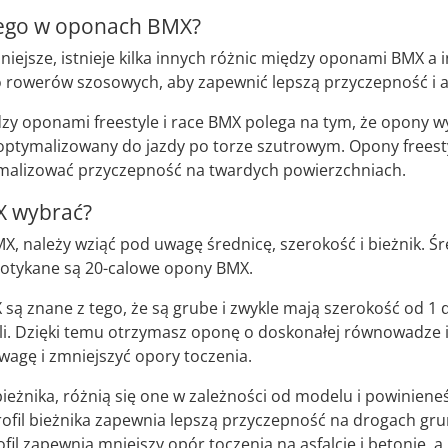
lnego w oponach BMX?
niejsze, istnieje kilka innych różnic między oponami BMX 
o rowerów szosowych, aby zapewnić lepszą przyczepność i 
y oponami freestyle i race BMX polega na tym, że opony wy
 zoptymalizowany do jazdy po torze szutrowym. Opony freest
malizować przyczepność na twardych powierzchniach.
X wybrać?
, należy wziąć pod uwagę średnicę, szerokość i bieżnik. Śr
spotykane są 20-calowe opony BMX.
są znane z tego, że są grube i zwykle mają szerokość od 1 d
li. Dzięki temu otrzymasz oponę o doskonałej równowadze i
wagę i zmniejszyć opory toczenia.
 bieżnika, różnią się one w zależności od modelu i powinien
ofil bieżnika zapewnia lepszą przyczepność na drogach gru
ofil zapewnia mniejszy opór toczenia na asfalcie i betonie,