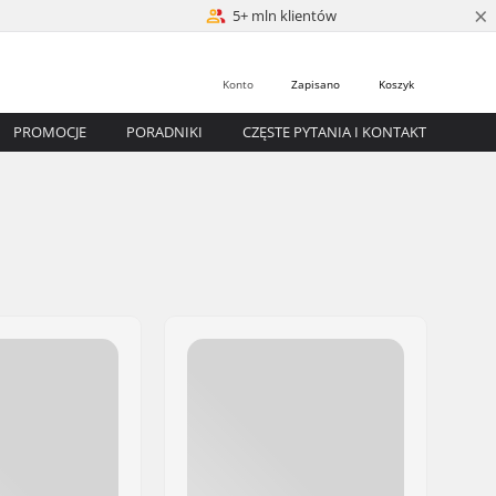
×
5+ mln klientów
Konto
Zapisano
Koszyk
PROMOCJE
PORADNIKI
CZĘSTE PYTANIA I KONTAKT