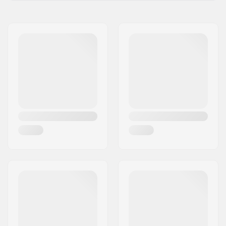
Koło BMX:
Rear
Imię:
Centrano ApS
Średnica koła:
20"
Adres:
Omega 6
Piasta:
Freecoaster, Łożyska
Kod pocztowy:
8382
zamknięte
Miasto:
Hinnerup
Średnica ośki:
14mm
Kraj:
Dania
Strona łańcucha:
Left
Liczba szprych:
36
Rodzaj Obręczy BMX:
Obręcze z
podwójnymi
krawędziami
Ilość ząbków:
9T
Rodzaj osi:
Męska
Hubguard:
Nie dołączony
Waga:
1419g