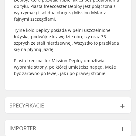
do tyłu. Piasta freecoaster Deploy jest połączona z
wytrzymałą i solidną obręczą Mission Mylar z
fajnymi szczegółami.
Tylne koło Deploy posiada w pełni uszczelnione
łożyska, podwójne krawędzie obręczy oraz 36
szprych ze stali nierdzewnej. Wszystko to przekłada
się na płynną jazdę.
Piasta freecoaster Mission Deploy umożliwia
wybranie strony, po której umieścisz napęd. Może
być zarówno po lewej, jak i po prawej stronie.
SPECYFIKACJE
Dyscyplina BMX:
Freestyle BMX
IMPORTER
Materiał obręczy:
6061-T6 alloy