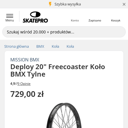
×
5+ mln klientów
Szybka wysyłka
Menu
Konto
Zapisano
Koszyk
Strona główna
BMX
Koła
Koła
MISSION BMX
Deploy 20" Freecoaster Koło
BMX Tylne
4,9
//
9 Opinie
729,00 zł