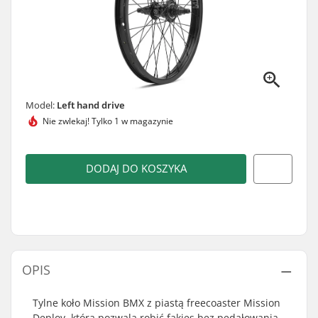
Model:
Left hand drive
Nie zwlekaj!
Tylko 1 w magazynie
DODAJ DO KOSZYKA
OPIS
Tylne koło Mission BMX z piastą freecoaster Mission
Deploy, która pozwala robić fakies bez pedałowania