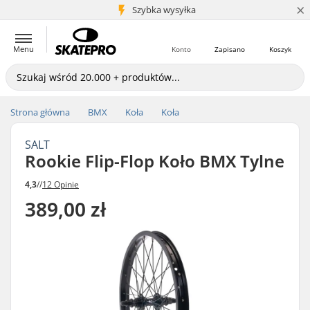
×
5+ mln klientów
Szybka wysyłka
Menu
Konto
Zapisano
Koszyk
Strona główna
BMX
Koła
Koła
SALT
Rookie Flip-Flop Koło BMX Tylne
4,3
//
12 Opinie
389,00 zł