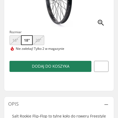
Rozmiar
16"
18"
20"
Nie zwlekaj!
Tylko 2 w magazynie
DODAJ DO KOSZYKA
OPIS
Salt Rookie Flip-Flop to tylne koło do roweru Freestyle