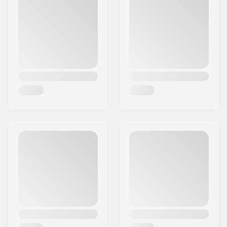
Piasta:
Wolnobieg
,
Miasto:
Köln
Nieuszczelnione tylne
Kraj:
Niemcy
łożyska
Średnica ośki:
14mm
Strona łańcucha:
Prawa
Liczba szprych:
36
Rodzaj Obręczy BMX:
Single-walled rear
rim
Ilość ząbków:
13T
Rodzaj osi:
Męska
Hubguard:
Nie dołączony
Waga:
1026g