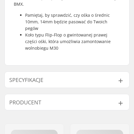
BMX.
Pamiętaj, by sprawdzić, czy ośka o średnic
10mm, 14mm będzie pasować do Twoich
pegów
Koło typu Flip-Flop o gwintowanej prawej
części ośki, która umożliwia zamontowanie
wolnobiegu M30
SPECYFIKACJE
Dyscyplina BMX:
Freestyle BMX
PRODUCENT
Dodatkowe cechy:
Flip-Flop Styled
Materiał obręczy:
Alloy
Imię:
We Make Things GmbH
Koło BMX:
Rear
Adres:
RICHARD-BYRD-STR. 12
Średnica koła:
18"
Kod pocztowy:
50829