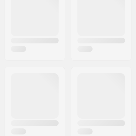
Miasto:
Köln
sterowej:
Kraj:
Niemcy