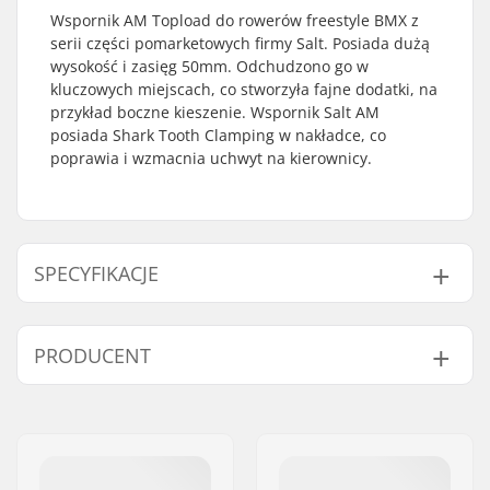
Wspornik AM Topload do rowerów freestyle BMX z
serii części pomarketowych firmy Salt. Posiada dużą
wysokość i zasięg 50mm. Odchudzono go w
kluczowych miejscach, co stworzyła fajne dodatki, na
przykład boczne kieszenie. Wspornik Salt AM
posiada Shark Tooth Clamping w nakładce, co
poprawia i wzmacnia uchwyt na kierownicy.
SPECYFIKACJE
Typ
50mm
PRODUCENT
wspornika/Długość:
Wysokość trzonu:
33mm
Imię:
We Make Things GmbH
Średnica wspornika:
22.2mm
Adres:
RICHARD-BYRD-STR. 12
Waga:
311g
Kod pocztowy:
50829
Rozmiar rury
1 1/8"