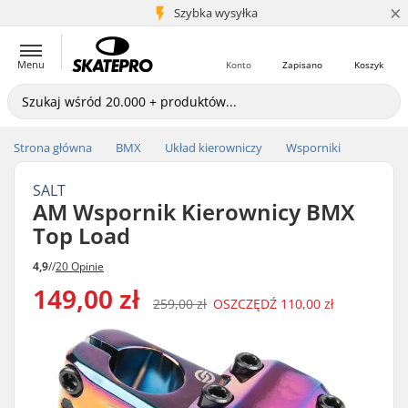
×
5+ mln klientów
Szybka wysyłka
Menu
Konto
Zapisano
Koszyk
Strona główna
BMX
Układ kierowniczy
Wsporniki
SALT
AM Wspornik Kierownicy BMX
Top Load
4,9
//
20 Opinie
149,00 zł
259,00 zł
OSZCZĘDŹ
110,00 zł