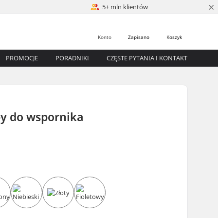
×
5+ mln klientów
Konto
Zapisano
Koszyk
PROMOCJE
PORADNIKI
CZĘSTE PYTANIA I KONTAKT
y do wspornika