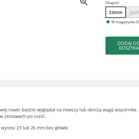
Długość
23mm
26
W magazynie (5
DODAJ D
KOSZYKA
wój rower będzie wyglądał na nowszy lub obniżą wagę wspornika.
w zestawach po sześć.
 wynosi 23 lub 26 mm bez główki.