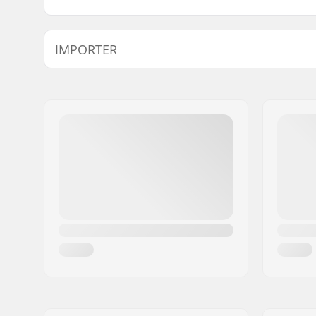
IMPORTER
Imię:
Centrano ApS
Adres:
Omega 6
Kod pocztowy:
8382
Miasto:
Hinnerup
Kraj:
Dania