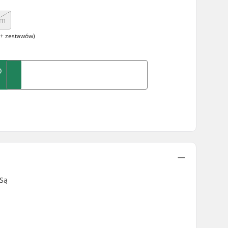
mm
+ zestawów)
O
 Są